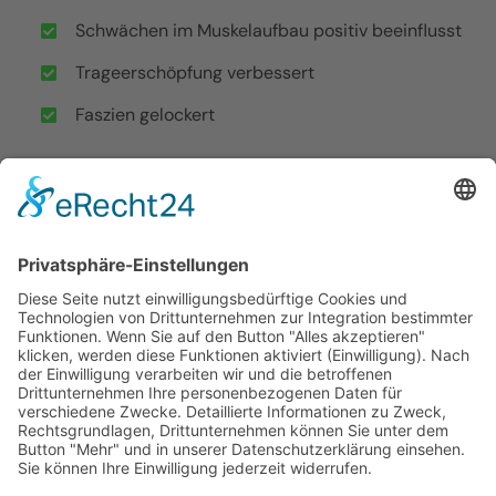
Schwächen im Muskelaufbau positiv beeinflusst
Trageerschöpfung verbessert
Faszien gelockert
Mindestteilnehmer: 4
Kosten inkl Skript und Tapes: 99,- Euro pro
Teilnehmer
KONTAKTFORMULAR